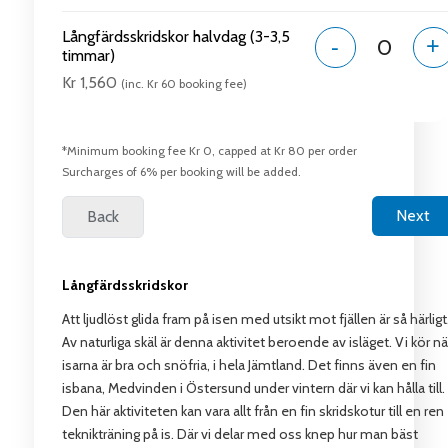
Långfärdsskridskor halvdag (3-3,5
-
+
timmar)
Kr 1,560
(inc. Kr 60 booking fee)
*Minimum booking fee Kr 0, capped at Kr 80 per order
Surcharges of 6% per booking will be added.
Långfärdsskridskor
Att ljudlöst glida fram på isen med utsikt mot fjällen är så härligt
Av naturliga skäl är denna aktivitet beroende av isläget. Vi kör nä
isarna är bra och snöfria, i hela Jämtland. Det finns även en fin
isbana, Medvinden i Östersund under vintern där vi kan hålla till.
Den här aktiviteten kan vara allt från en fin skridskotur till en ren
teknikträning på is. Där vi delar med oss knep hur man bäst