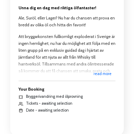
Unna dig en dag med riktiga ölfantaster!
Ale, Suröl, eller Lager? Nu har du chansen att prova en
bredd av olika öl och hitta din favorit!
Att bryggarkonsten fullkomligt exploderat i Sverige är
ingen hemlighet, nu har du möjlighet att följa med en
liten grupp på en exklusiv guidad dag i hjärtat av
Jämtland för att njuta av allt från Whisky till
hantverksöl. Tillsammans med andra ölintresserade
så kommer du att få chansen att smaka, prata och
read more
dela erfarenheter av öl. Möta bryggarna som delar
med sig av historierna bakom ölsorterna vi prövar,
Your Booking
hitta din nya favoritöl och få personliga relationer till
Bryggerivandring med ölprovning
bryggarna.
Tickets - awaiting selection
Date - awaiting selection
Längs resan som går med tåg och till fots slår tre
bryggerier upp portarna och visar sina gömda pärlor