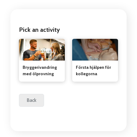
Pick an activity
Bryggerivandring
Första hjälpen för
med ölprovning
kollegorna